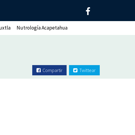
uxtla
Nutrología Acapetahua
Compartir
Twittear