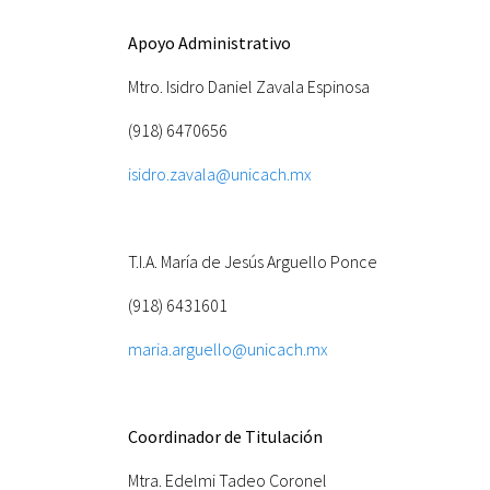
Apoyo Administrativo
Mtro. Isidro Daniel Zavala Espinosa
(918) 6470656
isidro.zavala@unicach.mx
T.I.A. María de Jesús Arguello Ponce
(918) 6431601
maria.arguello@unicach.mx
Coordinador de Titulación
Mtra. Edelmi Tadeo Coronel