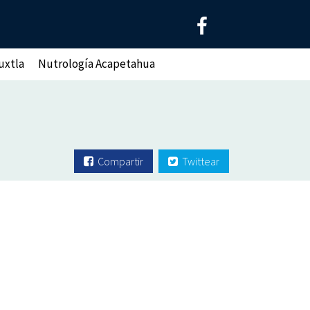
uxtla
Nutrología Acapetahua
Compartir
Twittear