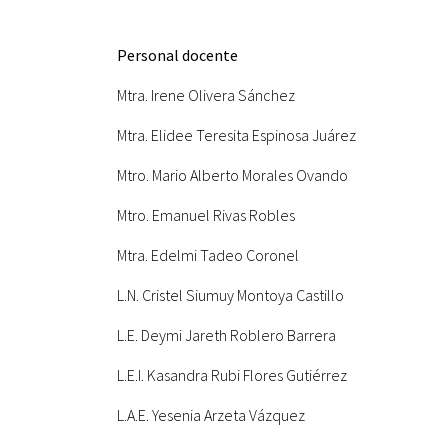
Personal docente
Mtra. Irene Olivera Sánchez
Mtra. Elidee Teresita Espinosa Juárez
Mtro. Mario Alberto Morales Ovando
Mtro. Emanuel Rivas Robles
Mtra. Edelmi Tadeo Coronel
L.N. Cristel Siumuy Montoya Castillo
L.E. Deymi Jareth Roblero Barrera
L.E.I. Kasandra Rubi Flores Gutiérrez
L.A.E. Yesenia Arzeta Vázquez